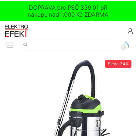
DOPRAVA pro PSČ 339 01 při
nákupu nad 1.000 Kč ZDARMA
Vyhledávání:
0
Sleva
34%