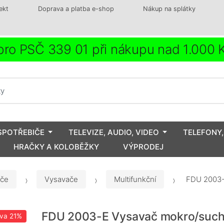
ekt
Doprava a platba e-shop
Nákup na splátky
ro PSČ 339 01 při nákupu nad 1.000
SPOTŘEBIČE
TELEVIZE, AUDIO, VIDEO
TELEFONY,
HRAČKY A KOLOBĚŽKY
VÝPRODEJ
iče
Vysavače
Multifunkční
FDU 2003-
FDU 2003-E Vysavač mokro/suc
eva
21%