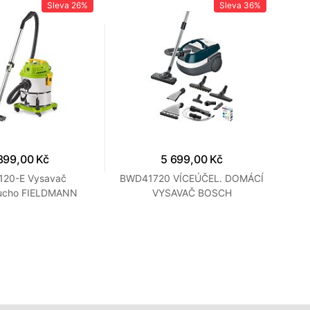
Sleva
26%
Sleva
36%
399,00 Kč
5 699,00 Kč
120-E Vysavač
BWD41720 VÍCEÚČEL. DOMÁCÍ
FDU
ucho FIELDMANN
VYSAVAČ BOSCH