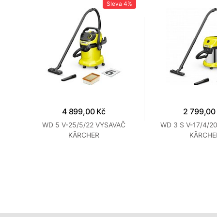
a
7%
Sleva
4%
4 899,00 Kč
2 799,00
í
WD 5 V-25/5/22 VYSAVAČ
WD 3 S V-17/4/2
KÄRCHER
KÄRCHE