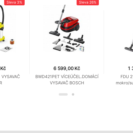
Sleva
3%
Sleva
26%
 Kč
6 599,00 Kč
1 
0 VYSAVAČ
BWD421PET VÍCEÚČEL.DOMÁCÍ
FDU 2
R
VYSAVAČ BOSCH
mokro/s