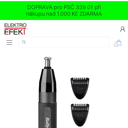
DOPRAVA pro PSČ 339 01 při
nákupu nad 1.000 Kč ZDARMA
Vyhledávání:
0