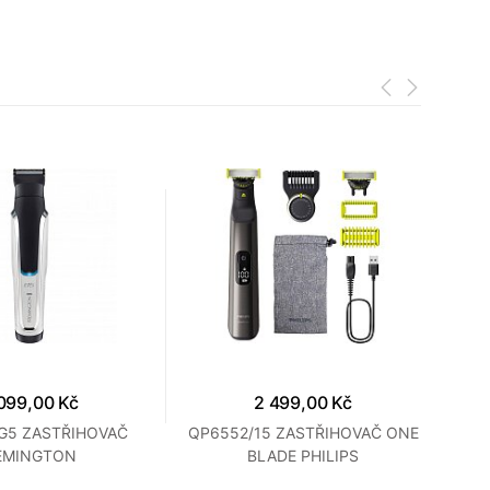
099,00 Kč
2 499,00 Kč
G5 ZASTŘIHOVAČ
QP6552/15 ZASTŘIHOVAČ ONE
QP6
EMINGTON
BLADE PHILIPS