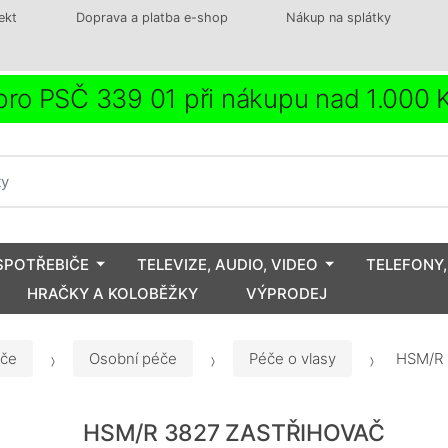
ekt
Doprava a platba e-shop
Nákup na splátky
ro PSČ 339 01 při nákupu nad 1.000
SPOTŘEBIČE
TELEVIZE, AUDIO, VIDEO
TELEFONY,
HRAČKY A KOLOBĚŽKY
VÝPRODEJ
iče
Osobní péče
Péče o vlasy
HSM/R 
HSM/R 3827 ZASTŘIHOVAČ