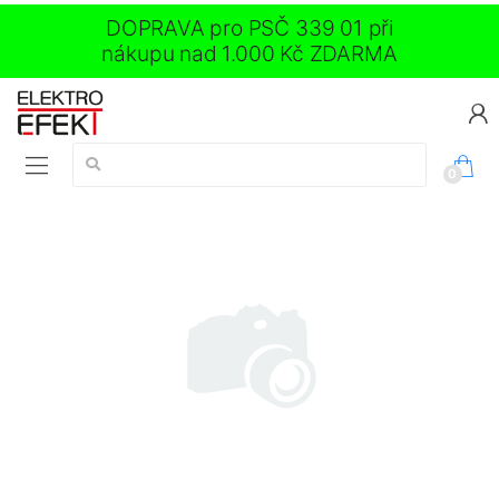
DOPRAVA pro PSČ 339 01 při
nákupu nad 1.000 Kč ZDARMA
Vyhledávání:
0