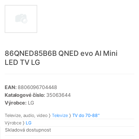
86QNED85B6B QNED evo AI Mini
LED TV LG
EAN:
8806096704448
Katalogové číslo:
35063644
Výrobce:
LG
Televize, audio, video
Televize
TV do 70-88''
Výrobce
LG
Skladová dostupnost