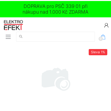
DOPRAVA pro PSČ 339 01 při
nákupu nad 1.000 Kč ZDARMA
Vyhledávání:
0
Sleva
1%