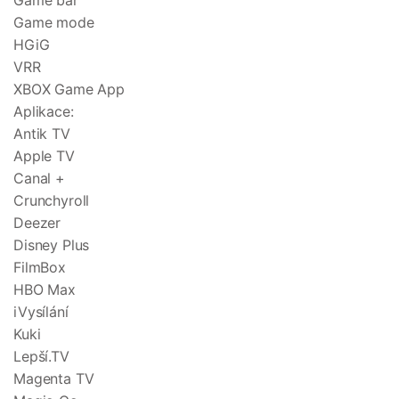
Game bar
Game mode
HGiG
VRR
XBOX Game App
Aplikace:
Antik TV
Apple TV
Canal +
Crunchyroll
Deezer
Disney Plus
FilmBox
HBO Max
iVysílání
Kuki
Lepší.TV
Magenta TV