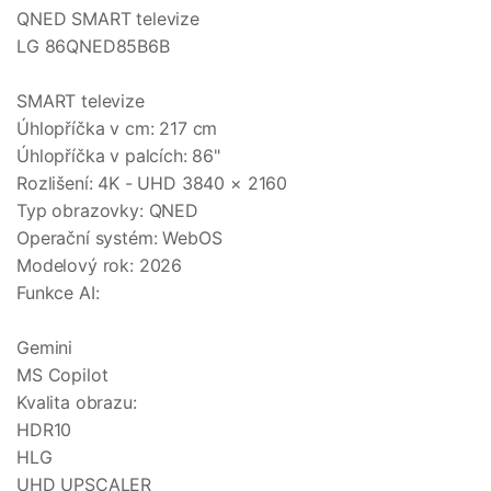
QNED SMART televize
LG 86QNED85B6B
SMART televize
Úhlopříčka v cm: 217 cm
Úhlopříčka v palcích: 86"
Rozlišení: 4K - UHD 3840 × 2160
Typ obrazovky: QNED
Operační systém: WebOS
Modelový rok: 2026
Funkce AI:
Gemini
MS Copilot
Kvalita obrazu:
HDR10
HLG
UHD UPSCALER