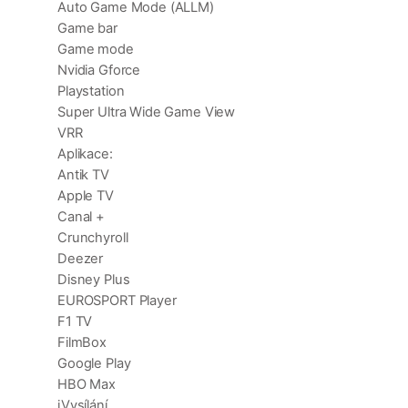
Auto Game Mode (ALLM)
Game bar
Game mode
Nvidia Gforce
Playstation
Super Ultra Wide Game View
VRR
Aplikace:
Antik TV
Apple TV
Canal +
Crunchyroll
Deezer
Disney Plus
EUROSPORT Player
F1 TV
FilmBox
Google Play
HBO Max
iVysílání