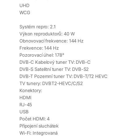
UHD
WCG
Systém repro: 2.1
Výkon reproduktorů: 40 W
Obnovovací frekvence: 144 Hz
Frekvence: 144 Hz
Pozorovací úhel: 178°
DVB-C Kabelový tuner TV: DVB-C
DVB-S Satelitní tuner TV: DVB-S2
DVB-T Pozemní tuner TV: DVB-T/T2 HEVC
TV tunery: DVBT2-HEVC/C/S2
Konektory:
HDMI
RJ-45
USB
Počet HDMI: 4
Připojení sluchátek
Wi-Fi: Integrovaná