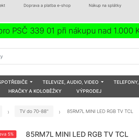
ekt
Doprava a platba e-shop
Nákup na splátky
ro PSČ 339 01 při nákupu nad 1.000
SPOTŘEBIČE
TELEVIZE, AUDIO, VIDEO
TELEFONY,
HRAČKY A KOLOBĚŽKY
VÝPRODEJ
TV do 70-88''
85RM7L MINI LED RGB TV TCL
85RM7L MINI LED RGB TV TCL
eva
5%