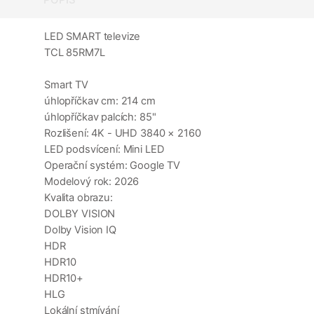
LED SMART televize
TCL 85RM7L
Smart TV
úhlopříčkav cm: 214 cm
úhlopříčkav palcích: 85"
Rozlišení: 4K - UHD 3840 × 2160
LED podsvícení: Mini LED
Operační systém: Google TV
Modelový rok: 2026
Kvalita obrazu:
DOLBY VISION
Dolby Vision IQ
HDR
HDR10
HDR10+
HLG
Lokální stmívání