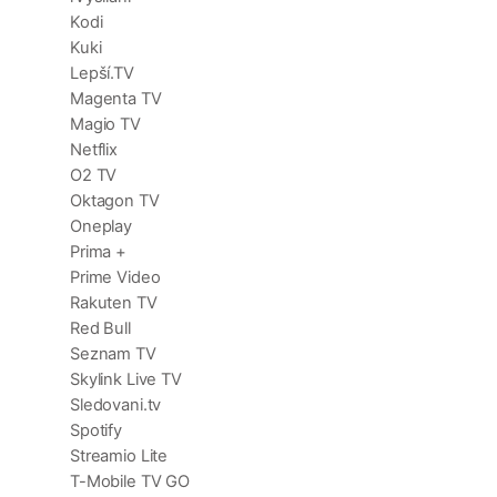
Kodi
Kuki
Lepší.TV
Magenta TV
Magio TV
Netflix
O2 TV
Oktagon TV
Oneplay
Prima +
Prime Video
Rakuten TV
Red Bull
Seznam TV
Skylink Live TV
Sledovani.tv
Spotify
Streamio Lite
T-Mobile TV GO