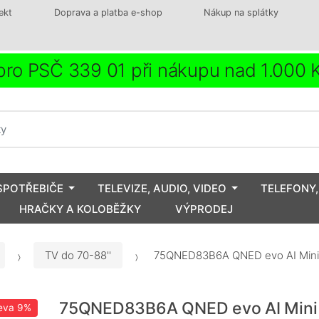
ekt
Doprava a platba e-shop
Nákup na splátky
ro PSČ 339 01 při nákupu nad 1.000
SPOTŘEBIČE
TELEVIZE, AUDIO, VIDEO
TELEFONY,
HRAČKY A KOLOBĚŽKY
VÝPRODEJ
TV do 70-88''
75QNED83B6A QNED evo AI Mini
75QNED83B6A QNED evo AI Mini
eva
9%