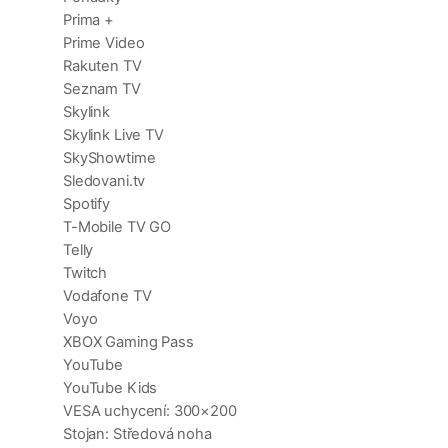
Prima +
Prime Video
Rakuten TV
Seznam TV
Skylink
Skylink Live TV
SkyShowtime
Sledovani.tv
Spotify
T-Mobile TV GO
Telly
Twitch
Vodafone TV
Voyo
XBOX Gaming Pass
YouTube
YouTube Kids
VESA uchycení: 300×200
Stojan: Středová noha