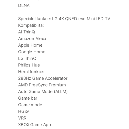
DLNA
Speciální funkce: LG 4K QNED evo Mini LED TV
Kompatibilita:
AI ThinQ
Amazon Alexa
Apple Home
Google Home
LG ThinQ
Philips Hue
Herní funkce:
288Hz Game Accelerator
AMD FreeSync Premium
Auto Game Mode (ALLM)
Game bar
Game mode
HGiG
VRR
XBOX Game App