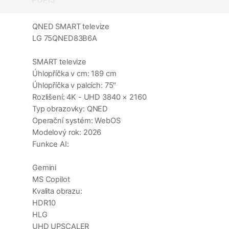
QNED SMART televize
LG 75QNED83B6A
SMART televize
Úhlopříčka v cm: 189 cm
Úhlopříčka v palcích: 75"
Rozlišení: 4K - UHD 3840 × 2160
Typ obrazovky: QNED
Operační systém: WebOS
Modelový rok: 2026
Funkce AI:
Gemini
MS Copilot
Kvalita obrazu:
HDR10
HLG
UHD UPSCALER