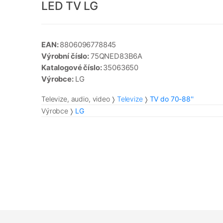
LED TV LG
EAN:
8806096778845
Výrobní číslo:
75QNED83B6A
Katalogové číslo:
35063650
Výrobce:
LG
Televize, audio, video
Televize
TV do 70-88''
Výrobce
LG