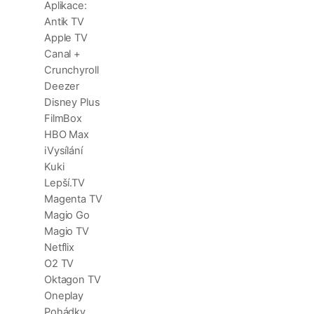
Aplikace:
Antik TV
Apple TV
Canal +
Crunchyroll
Deezer
Disney Plus
FilmBox
HBO Max
iVysílání
Kuki
Lepší.TV
Magenta TV
Magio Go
Magio TV
Netflix
O2 TV
Oktagon TV
Oneplay
Pohádky