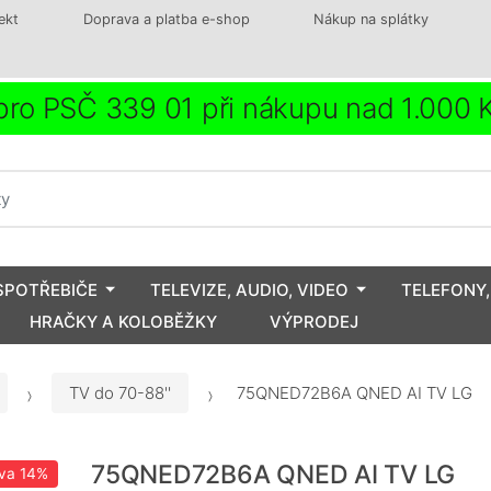
ekt
Doprava a platba e-shop
Nákup na splátky
ro PSČ 339 01 při nákupu nad 1.000
SPOTŘEBIČE
TELEVIZE, AUDIO, VIDEO
TELEFONY,
HRAČKY A KOLOBĚŽKY
VÝPRODEJ
TV do 70-88''
75QNED72B6A QNED AI TV LG
75QNED72B6A QNED AI TV LG
va
14%