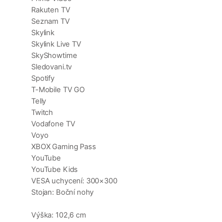
Rakuten TV
Seznam TV
Skylink
Skylink Live TV
SkyShowtime
Sledovani.tv
Spotify
T-Mobile TV GO
Telly
Twitch
Vodafone TV
Voyo
XBOX Gaming Pass
YouTube
YouTube Kids
VESA uchycení: 300×300
Stojan: Boční nohy
Výška: 102,6 cm