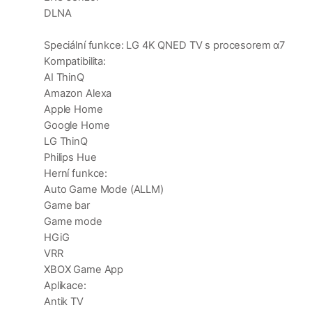
DLNA
Speciální funkce: LG 4K QNED TV s procesorem α7
Kompatibilita:
AI ThinQ
Amazon Alexa
Apple Home
Google Home
LG ThinQ
Philips Hue
Herní funkce:
Auto Game Mode (ALLM)
Game bar
Game mode
HGiG
VRR
XBOX Game App
Aplikace:
Antik TV