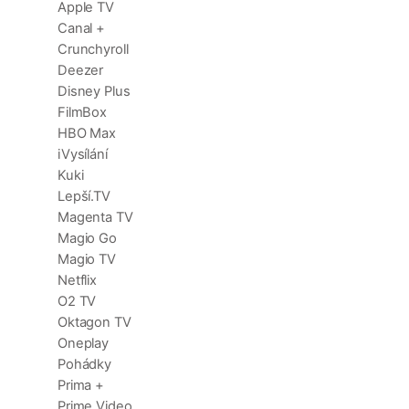
Apple TV
Canal +
Crunchyroll
Deezer
Disney Plus
FilmBox
HBO Max
iVysílání
Kuki
Lepší.TV
Magenta TV
Magio Go
Magio TV
Netflix
O2 TV
Oktagon TV
Oneplay
Pohádky
Prima +
Prime Video