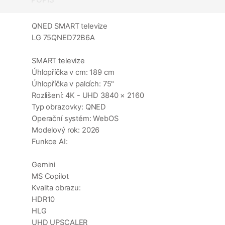
QNED SMART televize
LG 75QNED72B6A
SMART televize
Úhlopříčka v cm: 189 cm
Úhlopříčka v palcích: 75"
Rozlišení: 4K - UHD 3840 × 2160
Typ obrazovky: QNED
Operační systém: WebOS
Modelový rok: 2026
Funkce AI:
Gemini
MS Copilot
Kvalita obrazu:
HDR10
HLG
UHD UPSCALER