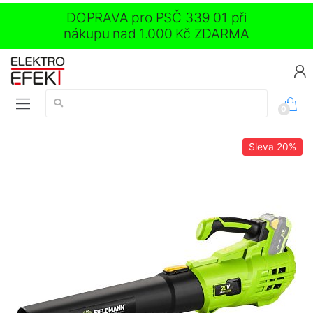
DOPRAVA pro PSČ 339 01 při
nákupu nad 1.000 Kč ZDARMA
Vyhledávání:
0
Sleva
20%