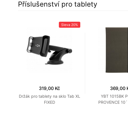
Příslušenství pro tablety
a
7%
Sleva
20%
319,00 Kč
369,00 
 10,9
Držák pro tablety na sklo Tab XL
YBT 1015BK P
FIXED
PROVENCE 10´