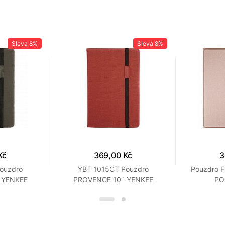
Sleva
8%
Sleva
8%
Kč
369,00 Kč
3
ouzdro
YBT 1015CT Pouzdro
Pouzdro F
 YENKEE
PROVENCE 10´ YENKEE
PO