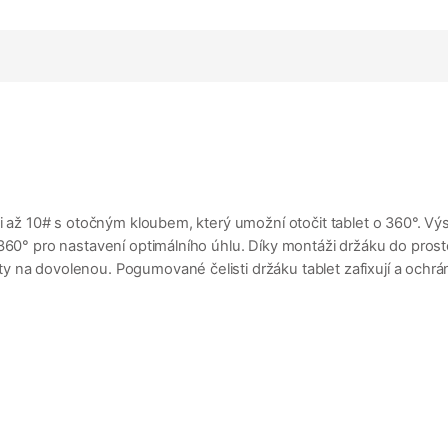
sti až 10# s otočným kloubem, který umožní otočit tablet o 360°. 
 360° pro nastavení optimálního úhlu. Díky montáži držáku do pros
na dovolenou. Pogumované čelisti držáku tablet zafixují a ochrání h