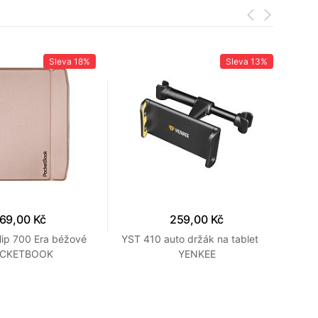
Sleva
18%
Sleva
13%
69,00 Kč
259,00 Kč
lip 700 Era béžové
YST 410 auto držák na tablet
YS
CKETBOOK
YENKEE