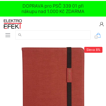
DOPRAVA pro PSČ 339 01 při
nákupu nad 1.000 Kč ZDARMA
Vyhledávání:
0
Sleva
8%