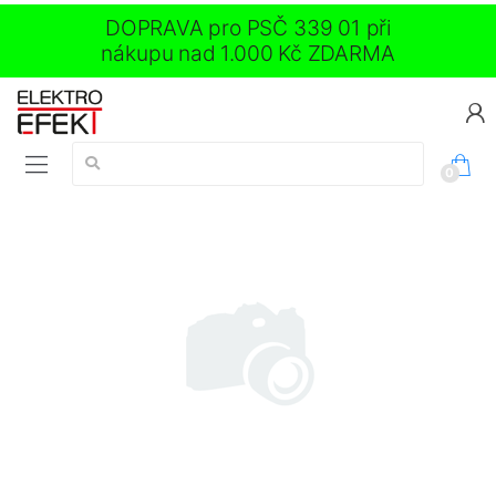
DOPRAVA pro PSČ 339 01 při
nákupu nad 1.000 Kč ZDARMA
Vyhledávání:
0