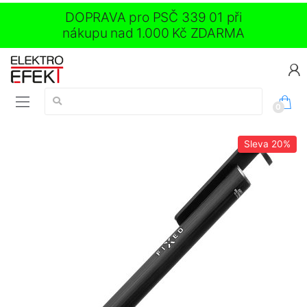
DOPRAVA pro PSČ 339 01 při
nákupu nad 1.000 Kč ZDARMA
Vyhledávání:
0
Sleva
20%