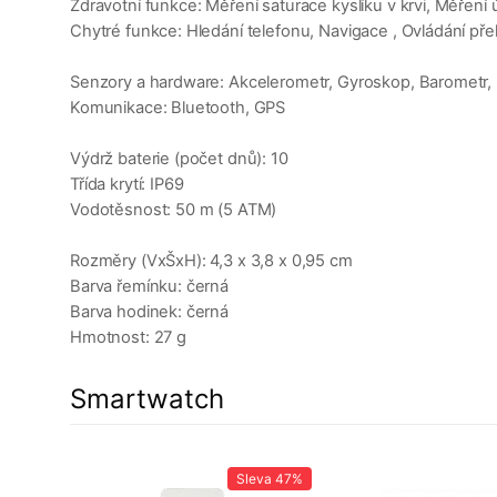
Zdravotní funkce: Měření saturace kyslíku v krvi, Měřen
Chytré funkce: Hledání telefonu, Navigace , Ovládání př
Senzory a hardware: Akcelerometr, Gyroskop, Barometr, In
Komunikace: Bluetooth, GPS
Výdrž baterie (počet dnů): 10
Třída krytí: IP69
Vodotěsnost: 50 m (5 ATM)
Rozměry (VxŠxH): 4,3 x 3,8 x 0,95 cm
Barva řemínku: černá
Barva hodinek: černá
Hmotnost: 27 g
Smartwatch
Sleva
47%