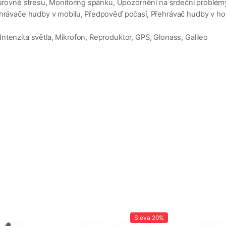
í úrovně stresu, Monitoring spánku, Upozornění na srdeční problé
ehrávače hudby v mobilu, Předpověď počasí, Přehrávač hudby v hodi
tenzita světla, Mikrofon, Reproduktor, GPS, Glonass, Galileo
Sleva
20%