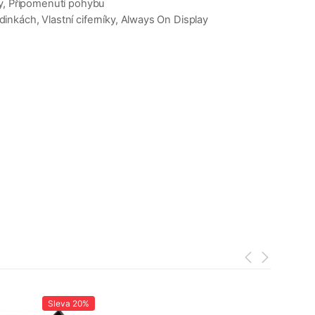
my, Připomenutí pohybu
nkách, Vlastní ciferníky, Always On Display
Sleva
20%