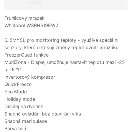
POPIS
Truhlicový mrazák
Whirlpool W3RHS19EW2
6. SMYSL pro monitoring teploty - využívá speciální
senzory, které detekují změny teplot uvnitř mrazáku
FreezerGuad funkce
MultiZona - Displej umožňuje nastavit teplotu mezi -25
a +6 °C
Invertorový kompresor
QuickFreeze
Eco Mode
Holiday mode
Displej na dveřích
Snadné ovládání bez otevírání víka
Snadná manipulace
Barva bílá