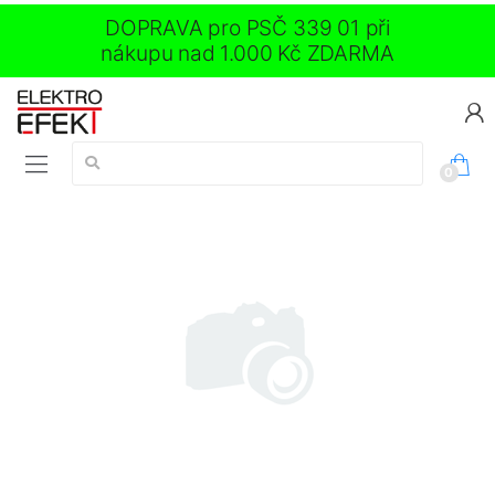
DOPRAVA pro PSČ 339 01 při
nákupu nad 1.000 Kč ZDARMA
Vyhledávání:
0