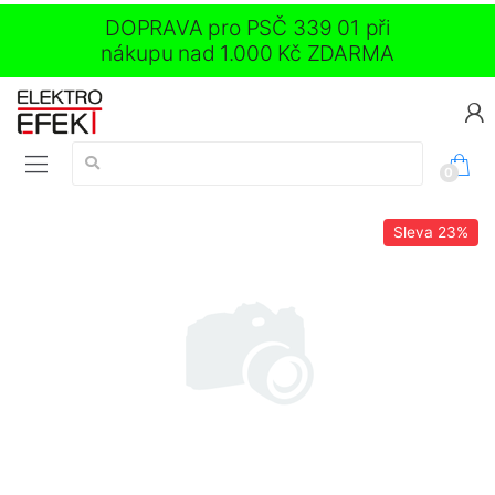
DOPRAVA pro PSČ 339 01 při
nákupu nad 1.000 Kč ZDARMA
Vyhledávání:
0
Sleva
23%