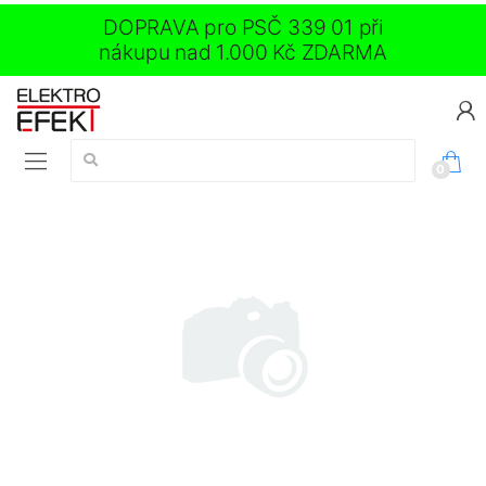
DOPRAVA pro PSČ 339 01 při
nákupu nad 1.000 Kč ZDARMA
Vyhledávání:
0