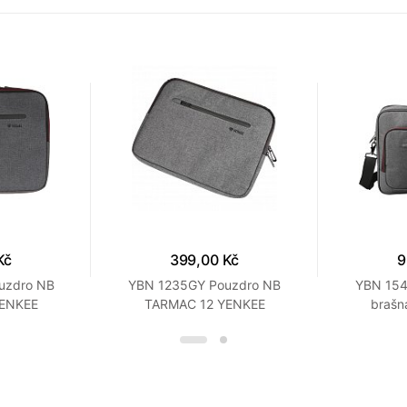
Kč
399,00 Kč
9
uzdro NB
YBN 1235GY Pouzdro NB
YBN 15
YENKEE
TARMAC 12 YENKEE
brašn