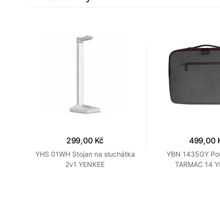
299,00 Kč
499,00 
toh
YHS 01WH Stojan na sluchátka
YBN 1435GY Po
2v1 YENKEE
TARMAC 14 