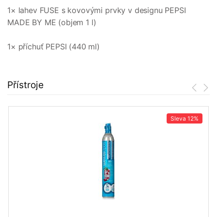
1× lahev FUSE s kovovými prvky v designu PEPSI
MADE BY ME (objem 1 l)
1× příchuť PEPSI (440 ml)
Přístroje
Sleva
12%