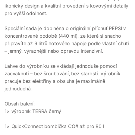
ikonický design a kvalitní provedení s kovovými detaily
pro vyšší odolnost.
Speciální sada je doplněna o originální příchuť PEPSI v
koncentrované podobě (440 ml), ze které si snadno
připravíte až 9 litrů hotového nápoje podle vlastní chuti
– jemný, výraznější nebo opravdu intenzivní.
Lahve do výrobníku se vkládají jednoduše pomocí
zacvaknutí – bez šroubování, bez starostí. Výrobník
pracuje bez elektřiny a obsluha je maximálně
jednoduchá.
Obsah balení:
1× výrobník TERRA černý
1× QuickConnect bombička CO# až pro 80 l