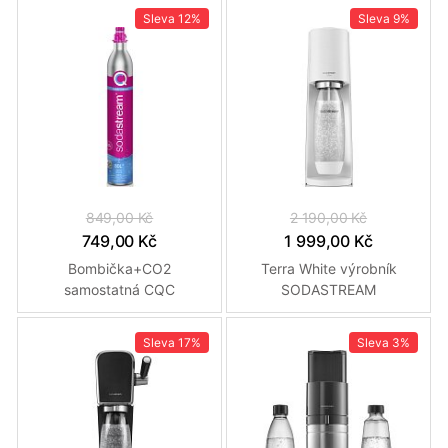
Sleva
12%
Sleva
9%
849,00 Kč
2 190,00 Kč
749,00 Kč
1 999,00 Kč
Bombička+CO2
Terra White výrobník
samostatná CQC
SODASTREAM
SODASTREAM
Sleva
17%
Sleva
3%