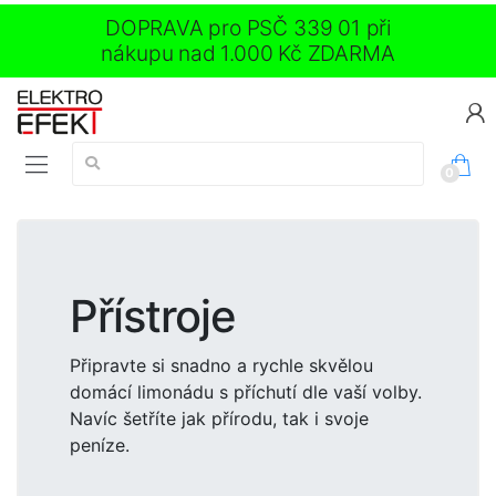
DOPRAVA pro PSČ 339 01 při
nákupu nad 1.000 Kč ZDARMA
Vyhledávání:
0
Přístroje
Připravte si snadno a rychle skvělou
domácí limonádu s příchutí dle vaší volby.
Navíc šetříte jak přírodu, tak i svoje
peníze.