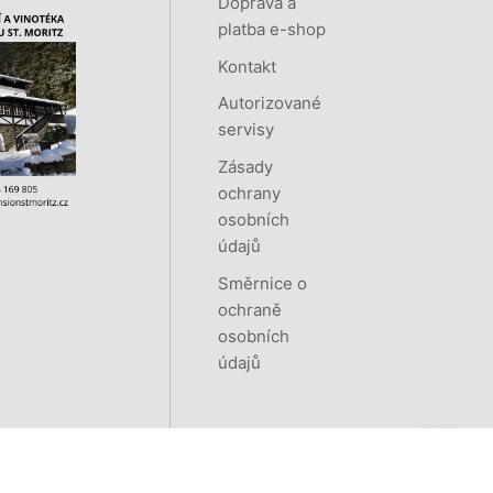
Doprava a
platba e-shop
Kontakt
Autorizované
servisy
Zásady
ochrany
osobních
údajů
Směrnice o
ochraně
osobních
údajů
Vytvořeno systémem
RETAILYS.