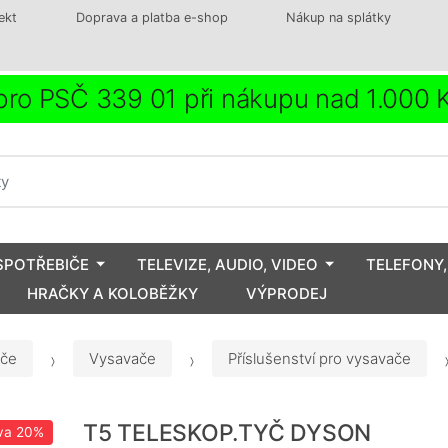
ekt
Doprava a platba e-shop
Nákup na splátky
ro PSČ 339 01 při nákupu nad 1.000
SPOTŘEBIČE
TELEVIZE, AUDIO, VIDEO
TELEFONY,
HRAČKY A KOLOBĚŽKY
VÝPRODEJ
iče
Vysavače
Příslušenství pro vysavače
T5 TELESKOP.TYČ DYSON
va
20%