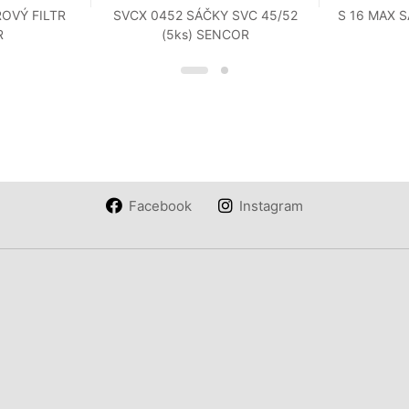
OVÝ FILTR
SVCX 0452 SÁČKY SVC 45/52
S 16 MAX 
R
(5ks) SENCOR
Facebook
Instagram