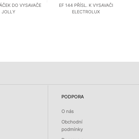
SÁČEK DO VYSAVAČE
EF 144 PŘÍSL. K VYSAVAČI
E
JOLLY
ELECTROLUX
PODPORA
O nás
Obchodní
podmínky