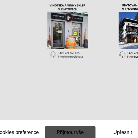
ookies preference
Přijmout vše
Upřesnit