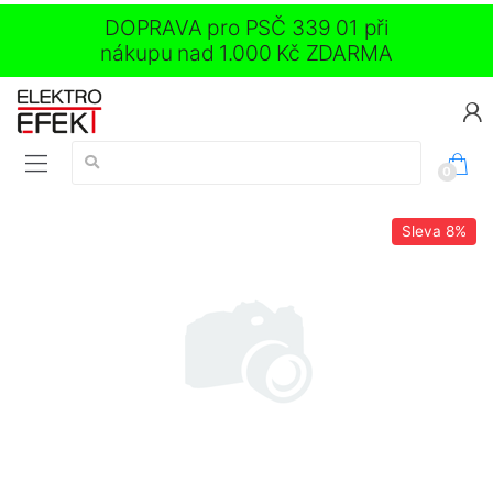
DOPRAVA pro PSČ 339 01 při
nákupu nad 1.000 Kč ZDARMA
Vyhledávání:
0
Sleva
8%