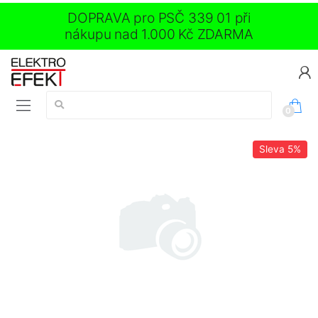
DOPRAVA pro PSČ 339 01 při
nákupu nad 1.000 Kč ZDARMA
Vyhledávání:
0
Sleva
5%