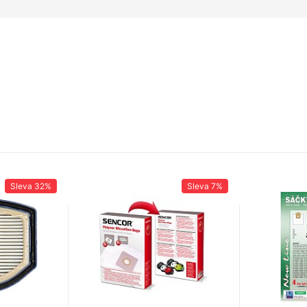
Sleva
32%
Sleva
7%