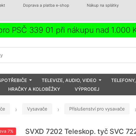
ekt
Doprava a platba e-shop
Nákup na splátky
ro PSČ 339 01 při nákupu nad 1.000
SPOTŘEBIČE
TELEVIZE, AUDIO, VIDEO
TELEFONY,
HRAČKY A KOLOBĚŽKY
VÝPRODEJ
iče
Vysavače
Příslušenství pro vysavače
SVXD 7202 Teleskop. tyč SVC 72
eva
7%