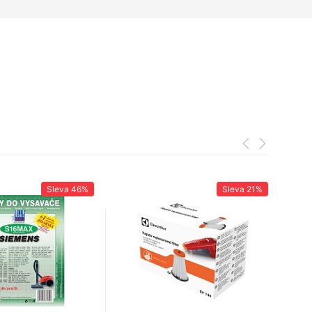
Sleva
46%
Sleva
21%