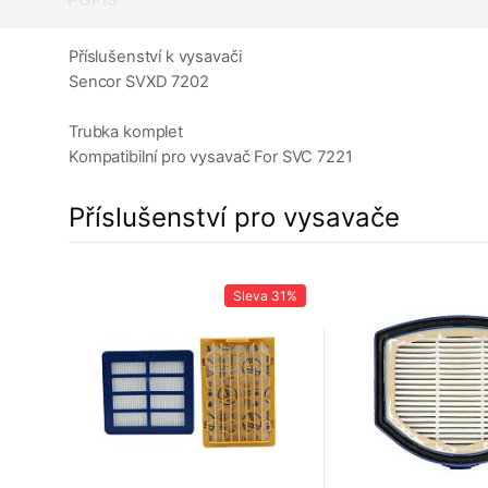
Příslušenství k vysavači
Sencor SVXD 7202
Trubka komplet
Kompatibilní pro vysavač For SVC 7221
Příslušenství pro vysavače
22%
Sleva
31%