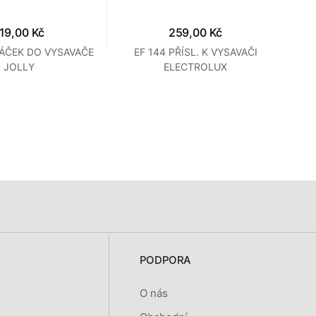
19,00 Kč
259,00 Kč
SÁČEK DO VYSAVAČE
EF 144 PŘÍSL. K VYSAVAČI
E
JOLLY
ELECTROLUX
PODPORA
O nás