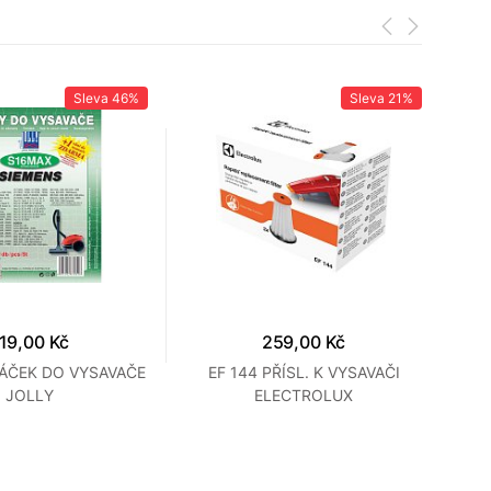
Sleva
46%
Sleva
21%
19,00 Kč
259,00 Kč
SÁČEK DO VYSAVAČE
EF 144 PŘÍSL. K VYSAVAČI
E
JOLLY
ELECTROLUX