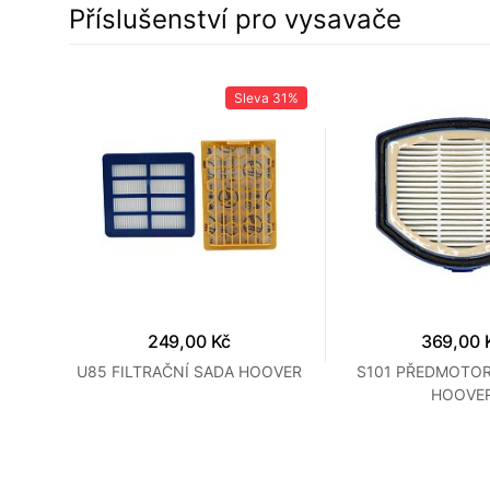
Příslušenství pro vysavače
22%
Sleva
31%
249,00 Kč
369,00 
U85 FILTRAČNÍ SADA HOOVER
S101 PŘEDMOTOR
HOOVE