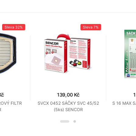
Sleva
32%
Sleva
7%
Kč
139,00 Kč
1
OVÝ FILTR
SVCX 0452 SÁČKY SVC 45/52
S 16 MAX 
R
(5ks) SENCOR