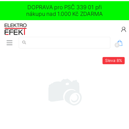
DOPRAVA pro PSČ 339 01 při
nákupu nad 1.000 Kč ZDARMA
Vyhledávání:
0
Sleva
8%