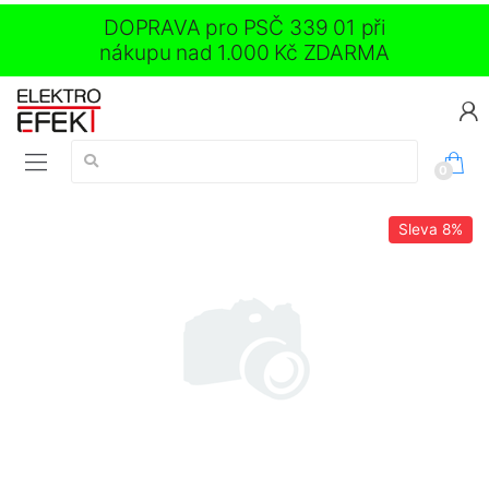
DOPRAVA pro PSČ 339 01 při
nákupu nad 1.000 Kč ZDARMA
Vyhledávání:
0
Sleva
8%