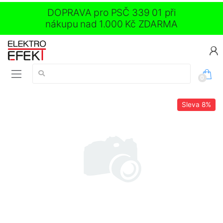
DOPRAVA pro PSČ 339 01 při
nákupu nad 1.000 Kč ZDARMA
Vyhledávání:
0
Sleva
8%