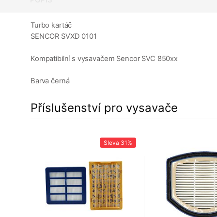
Turbo kartáč
SENCOR SVXD 0101
Kompatibilní s vysavačem Sencor SVC 850xx
Barva černá
Příslušenství pro vysavače
22%
Sleva
31%