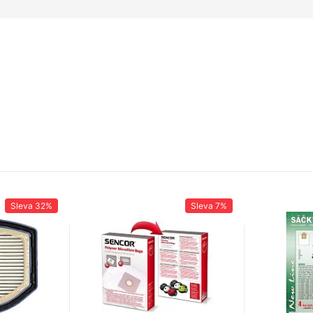
Sleva
32%
Sleva
7%