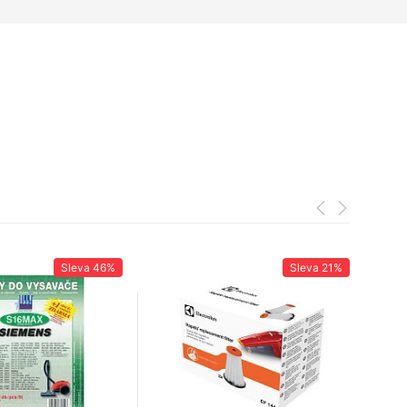
Sleva
46%
Sleva
21%