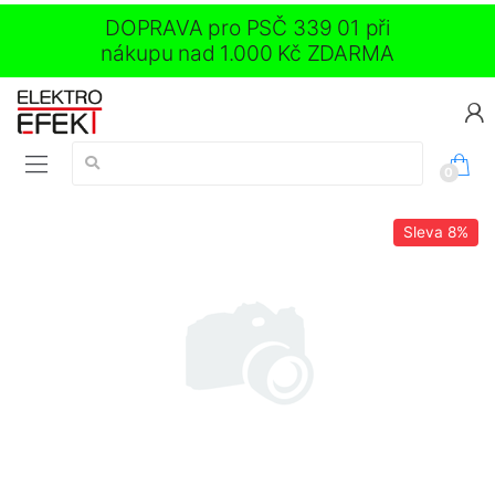
DOPRAVA pro PSČ 339 01 při
nákupu nad 1.000 Kč ZDARMA
Vyhledávání:
0
Sleva
8%