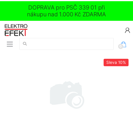
DOPRAVA pro PSČ 339 01 při
nákupu nad 1.000 Kč ZDARMA
Vyhledávání:
0
Sleva
10%