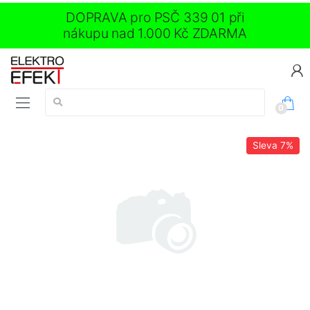
DOPRAVA pro PSČ 339 01 při
nákupu nad 1.000 Kč ZDARMA
Vyhledávání:
0
Sleva
7%