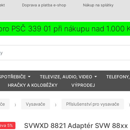
ekt
Doprava a platba e-shop
Nákup na splátky
ro PSČ 339 01 při nákupu nad 1.000
SPOTŘEBIČE
TELEVIZE, AUDIO, VIDEO
TELEFONY,
HRAČKY A KOLOBĚŽKY
VÝPRODEJ
iče
Vysavače
Příslušenství pro vysavače
SVWXD 8821 Adaptér SVW 88xx
eva
5%