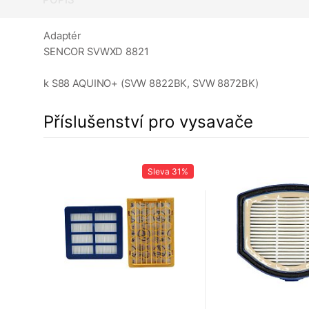
Adaptér
SENCOR SVWXD 8821
k S88 AQUINO+ (SVW 8822BK, SVW 8872BK)
Příslušenství pro vysavače
22%
Sleva
31%