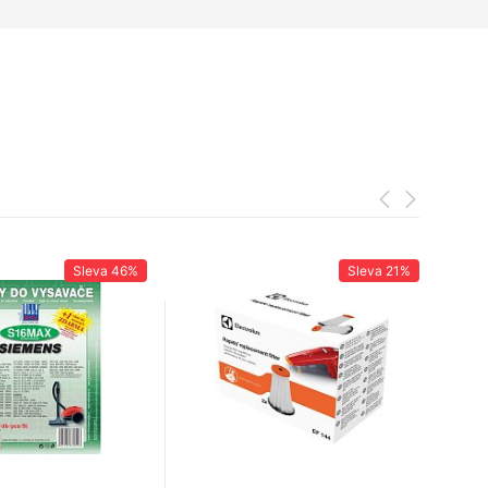
Sleva
46%
Sleva
21%