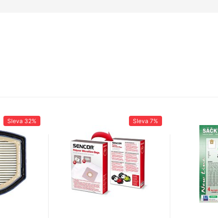
Sleva
32%
Sleva
7%