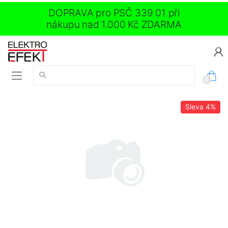
DOPRAVA pro PSČ 339 01 při
nákupu nad 1.000 Kč ZDARMA
Vyhledávání:
0
Sleva
4%