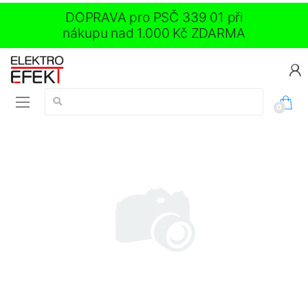
DOPRAVA pro PSČ 339 01 při
nákupu nad 1.000 Kč ZDARMA
Vyhledávání:
0