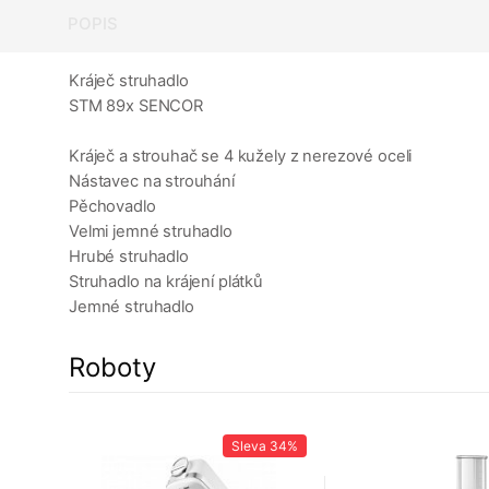
POPIS
Kráječ struhadlo
STM 89x SENCOR
Kráječ a strouhač se 4 kužely z nerezové oceli
Nástavec na strouhání
Pěchovadlo
Velmi jemné struhadlo
Hrubé struhadlo
Struhadlo na krájení plátků
Jemné struhadlo
Roboty
43%
Sleva
34%