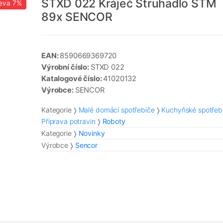
STXD 022 Kráječ Struhadlo STM
eva
7%
89x SENCOR
EAN:
8590669369720
Výrobní číslo:
STXD 022
Katalogové číslo:
41020132
Výrobce:
SENCOR
Kategorie
Malé domácí spotřebiče
Kuchyňské spotřeb
Příprava potravin
Roboty
Kategorie
Novinky
Výrobce
Sencor