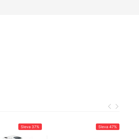
Sleva
37%
Sleva
47%