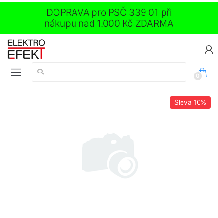
DOPRAVA pro PSČ 339 01 při
nákupu nad 1.000 Kč ZDARMA
Vyhledávání:
0
Sleva
10%