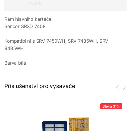
POPIS
Rám hlavního kartáče
Sencor SRXD 7408
Kompatibilní s SRV 7450WH, SRV 7485WH, SRV
9485WH
Barva bílá
Příslušenství pro vysavače
Sleva
31%