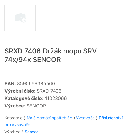
SRXD 7406 Držák mopu SRV
74x/94x SENCOR
EAN:
8590669385560
Výrobní číslo:
SRXD 7406
Katalogové číslo:
41023066
Výrobce:
SENCOR
Kategorie
Malé domácí spotřebiče
Vysavače
Příslušenství
pro vysavače
Výrobce
Sencor