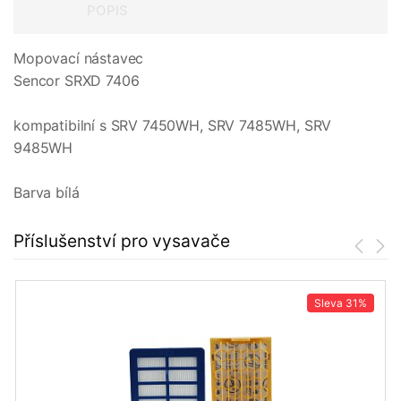
POPIS
Mopovací nástavec
Sencor SRXD 7406
kompatibilní s SRV 7450WH, SRV 7485WH, SRV
9485WH
Barva bílá
Příslušenství pro vysavače
Sleva
31%