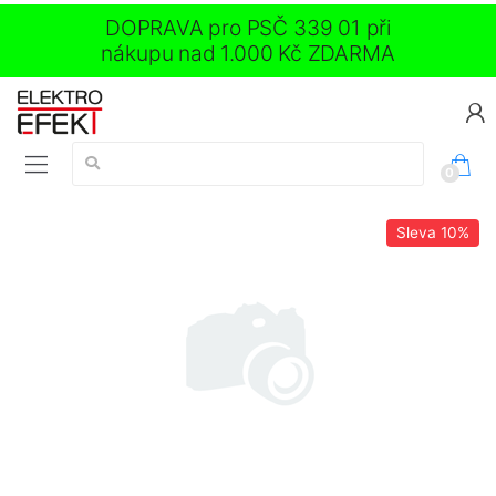
DOPRAVA pro PSČ 339 01 při
nákupu nad 1.000 Kč ZDARMA
Vyhledávání:
0
Sleva
10%