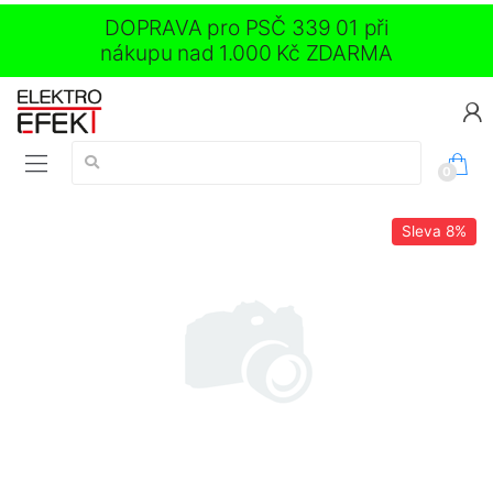
DOPRAVA pro PSČ 339 01 při
nákupu nad 1.000 Kč ZDARMA
Vyhledávání:
0
Sleva
8%