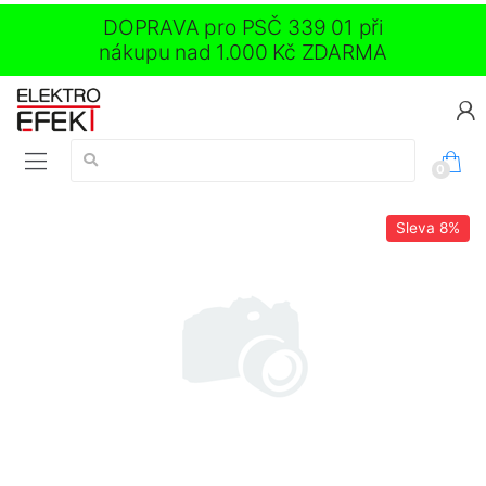
DOPRAVA pro PSČ 339 01 při
nákupu nad 1.000 Kč ZDARMA
Vyhledávání:
0
Sleva
8%