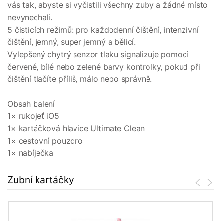
vás tak, abyste si vyčistili všechny zuby a žádné místo
nevynechali.
5 čisticích režimů: pro každodenní čištění, intenzivní
čištění, jemný, super jemný a bělicí.
Vylepšený chytrý senzor tlaku signalizuje pomocí
červené, bílé nebo zelené barvy kontrolky, pokud při
čištění tlačíte příliš, málo nebo správně.
Obsah balení
1× rukojeť iO5
1× kartáčková hlavice Ultimate Clean
1× cestovní pouzdro
1× nabíječka
Zubní kartáčky