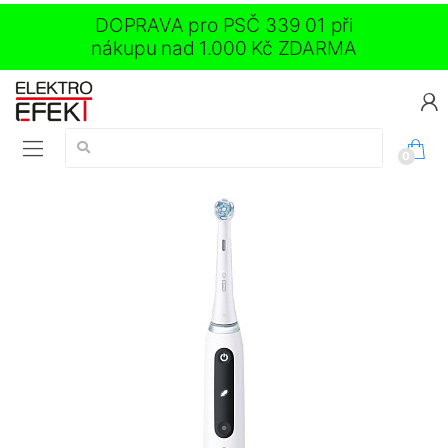
DOPRAVA pro PSČ 339 01 při
nákupu nad 1.000 Kč ZDARMA
Vyhledávání:
0