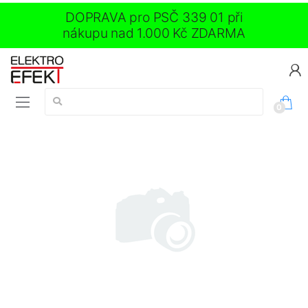
DOPRAVA pro PSČ 339 01 při
nákupu nad 1.000 Kč ZDARMA
Vyhledávání:
0