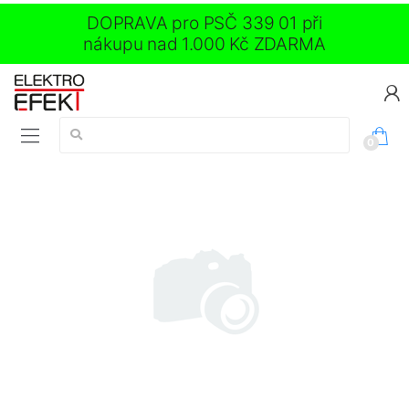
DOPRAVA pro PSČ 339 01 při
nákupu nad 1.000 Kč ZDARMA
Vyhledávání:
0