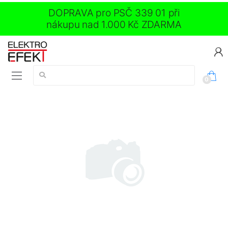
DOPRAVA pro PSČ 339 01 při
nákupu nad 1.000 Kč ZDARMA
Vyhledávání:
0