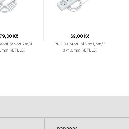
79,00 Kč
69,00 Kč
rodl.přívod 7m/4
RPC 01 prodl.přívod1,5m/3
RPC
,0mm RETLUX
3×1,0mm RETLUX
PODPORA