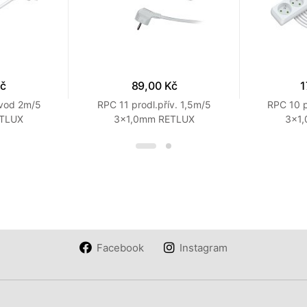
Kč
89,00 Kč
1
ívod 2m/5
RPC 11 prodl.přív. 1,5m/5
RPC 10 p
ETLUX
3×1,0mm RETLUX
3×1
Facebook
Instagram