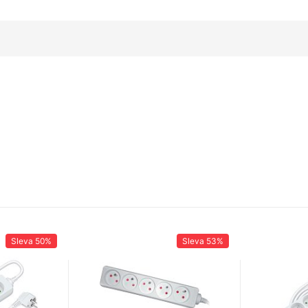
Sleva
50%
Sleva
53%