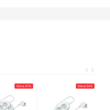
Sleva
47%
Sleva
54%