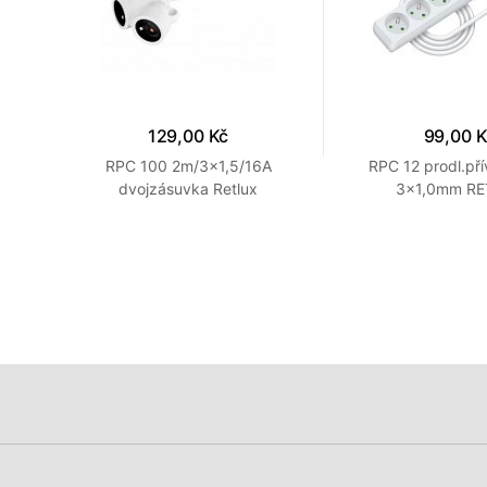
129,00 Kč
99,00 
,5mm
RPC 100 2m/3x1,5/16A
RPC 12 prodl.př
dvojzásuvka Retlux
3×1,0mm R