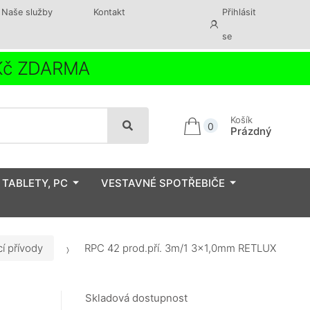
Naše služby
Kontakt
Přihlásit
se
 Kč ZDARMA
Košík
0
Prázdný
 TABLETY, PC
VESTAVNÉ SPOTŘEBIČE
í přívody
RPC 42 prod.pří. 3m/1 3×1,0mm RETLUX
Skladová dostupnost