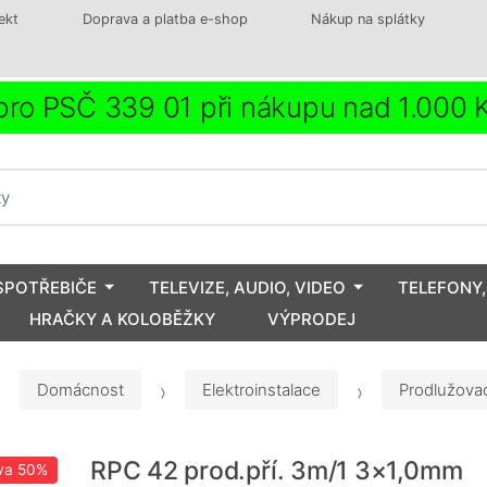
ekt
Doprava a platba e-shop
Nákup na splátky
ro PSČ 339 01 při nákupu nad 1.000
SPOTŘEBIČE
TELEVIZE, AUDIO, VIDEO
TELEFONY,
HRAČKY A KOLOBĚŽKY
VÝPRODEJ
Domácnost
Elektroinstalace
Prodlužovac
RPC 42 prod.pří. 3m/1 3×1,0mm
va
50%