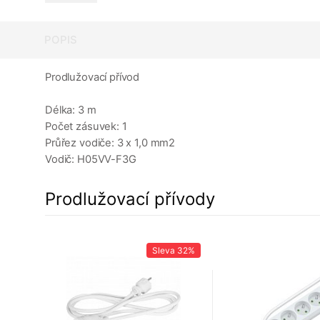
POPIS
Prodlužovací přívod
Délka: 3 m
Počet zásuvek: 1
Průřez vodiče: 3 x 1,0 mm2
Vodič: H05VV-F3G
Prodlužovací přívody
35%
Sleva
32%