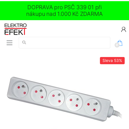
DOPRAVA pro PSČ 339 01 při
nákupu nad 1.000 Kč ZDARMA
Vyhledávání:
0
Sleva
53%