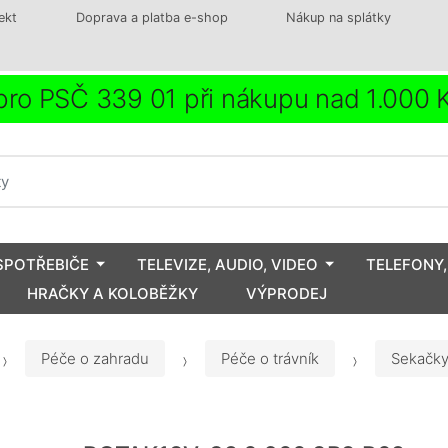
ekt
Doprava a platba e-shop
Nákup na splátky
ro PSČ 339 01 při nákupu nad 1.000
SPOTŘEBIČE
TELEVIZE, AUDIO, VIDEO
TELEFONY,
HRAČKY A KOLOBĚŽKY
VÝPRODEJ
Péče o zahradu
Péče o trávník
Sekačk