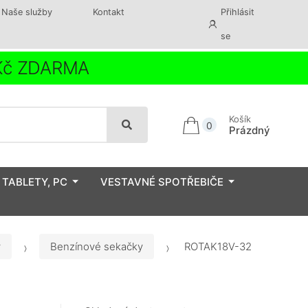
Naše služby
Kontakt
Přihlásit
se
 Kč ZDARMA
Košík
0
Prázdný
 TABLETY, PC
VESTAVNÉ SPOTŘEBIČE
y
Benzínové sekačky
ROTAK18V-32