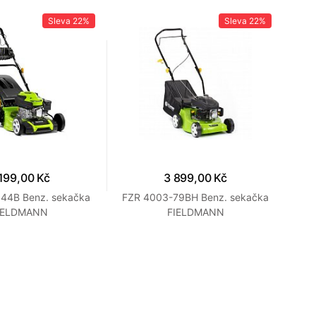
Sleva
22%
Sleva
22%
199,00 Kč
3 899,00 Kč
144B Benz. sekačka
FZR 4003-79BH Benz. sekačka
FZ
IELDMANN
FIELDMANN