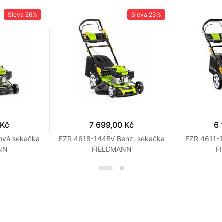
Sleva
26%
Sleva
23%
 Kč
7 699,00 Kč
6 
ová sekačka
FZR 4618-144BV Benz. sekačka
FZR 4611-
NN
FIELDMANN
F