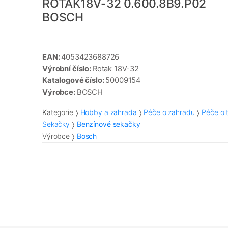
ROTAK18V-32 0.600.8B9.P02
BOSCH
EAN:
4053423688726
Výrobní číslo:
Rotak 18V-32
Katalogové číslo:
50009154
Výrobce:
BOSCH
Kategorie
Hobby a zahrada
Péče o zahradu
Péče o 
Sekačky
Benzínové sekačky
Výrobce
Bosch