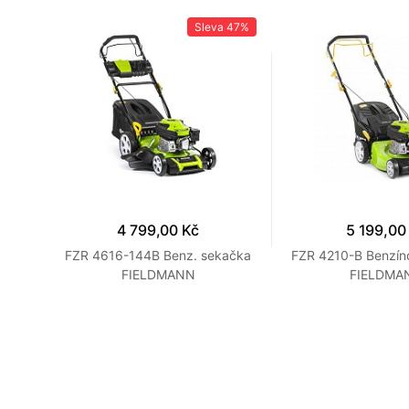
a
5%
Sleva
47%
4 799,00 Kč
5 199,00
t 400
FZR 4616-144B Benz. sekačka
FZR 4210-B Benzín
FIELDMANN
FIELDMA