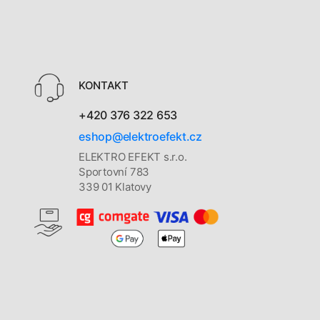
KONTAKT
+420 376 322 653
eshop@elektroefekt.cz
ELEKTRO EFEKT s.r.o.
Sportovní 783
339 01 Klatovy