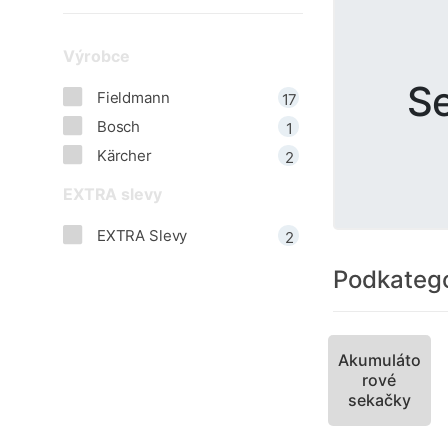
Výrobce
S
Fieldmann
17
Bosch
1
Kärcher
2
EXTRA slevy
EXTRA Slevy
2
Podkatego
Akumuláto
rové
sekačky