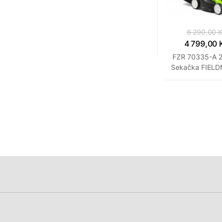
6 290,00 
4 799,00 
FZR 70335-A 
Sekačka FIEL