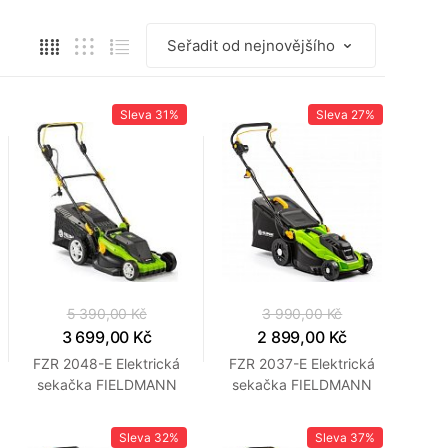
Sleva
31%
Sleva
27%
5 390,00 Kč
3 990,00 Kč
3 699,00 Kč
2 899,00 Kč
FZR 2048-E Elektrická
FZR 2037-E Elektrická
sekačka FIELDMANN
sekačka FIELDMANN
Sleva
32%
Sleva
37%