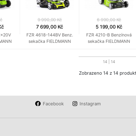
Kč
9 990,00 Kč
6 990,00 Kč
Kč
7 699,00 Kč
5 199,00 Kč
2x20V
FZR 4618-144BV Benz.
FZR 4210-B Benzínová
DMANN
sekačka FIELDMANN
sekačka FIELDMANN
14
| 14
Zobrazeno 14 z 14 produk
Facebook
Instagram