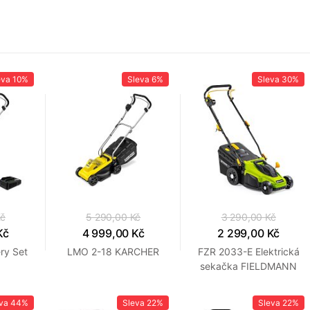
eva
10%
Sleva
6%
Sleva
30%
Kč
5 290,00 Kč
3 290,00 Kč
Kč
4 999,00 Kč
2 299,00 Kč
ry Set
LMO 2-18 KARCHER
FZR 2033-E Elektrická
R
sekačka FIELDMANN
eva
44%
Sleva
22%
Sleva
22%