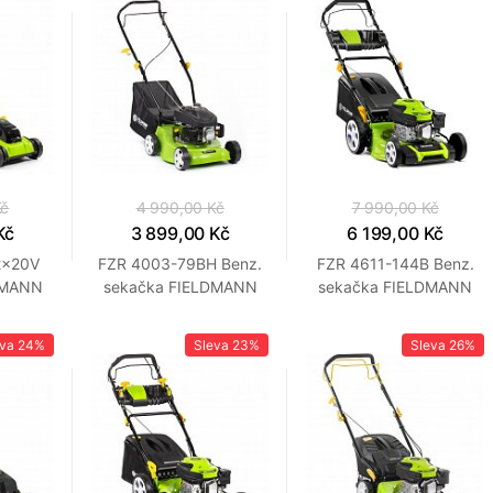
Kč
4 990,00 Kč
7 990,00 Kč
Kč
3 899,00 Kč
6 199,00 Kč
2x20V
FZR 4003-79BH Benz.
FZR 4611-144B Benz.
DMANN
sekačka FIELDMANN
sekačka FIELDMANN
eva
24%
Sleva
23%
Sleva
26%