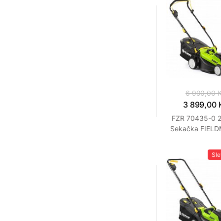
6 990,00 
3 899,00 
FZR 70435-0 
Sekačka FIEL
Sl