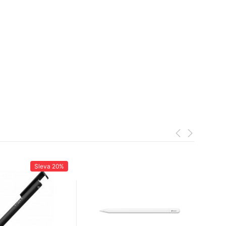
Sleva
20%