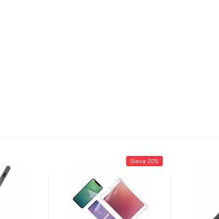
Sleva
20%