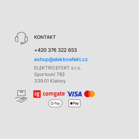
KONTAKT
+420 376 322 653
eshop@elektroefekt.cz
ELEKTRO EFEKT s.r.o.
Sportovní 783
339 01 Klatovy